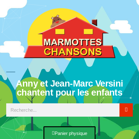
Anny et Jean-Marc Versini
chantent pour les enfants
Panier physique