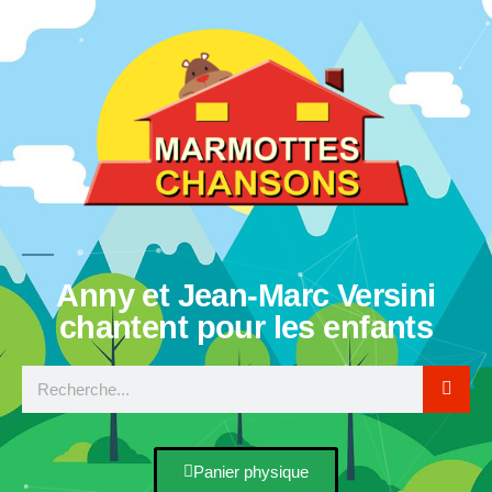
Anny et Jean-Marc Versini
chantent pour les enfants
Panier physique