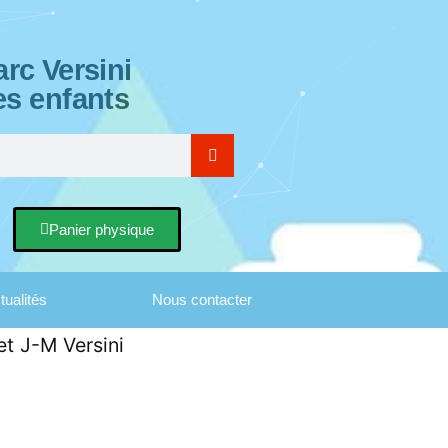
rc Versini
es enfants
Panier physique
tualités
Nous contacter
et J-M Versini