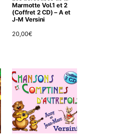
Marmotte Vol.1 et 2
(Coffret 2 CD) – A et
J-M Versini
20,00
€