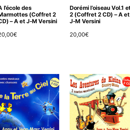
A l’école des
Dorémi l’oiseau Vol.1 e
Marmottes (Coffret 2
2 (Coffret 2 CD) – A et
CD) – A et J-M Versini
J-M Versini
20,00
€
20,00
€