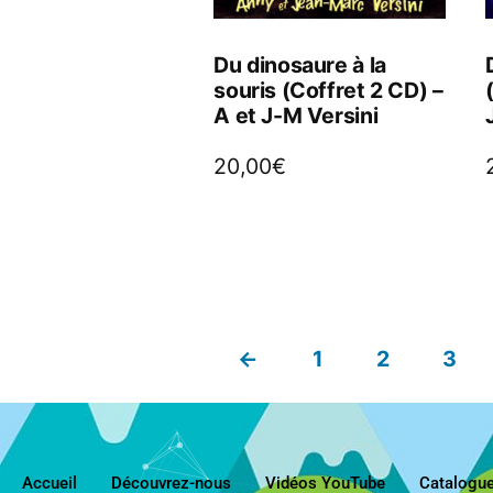
Du dinosaure à la
souris (Coffret 2 CD) –
A et J-M Versini
20,00
€
←
1
2
3
Accueil
Découvrez-nous
Vidéos YouTube
Catalogu