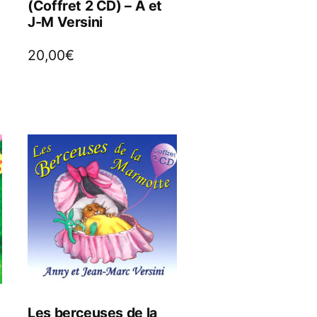
(Coffret 2 CD) – A et
J-M Versini
20,00
€
Les berceuses de la