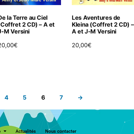
De la Terre au Ciel
Les Aventures de
(Coffret 2 CD) – A et
Kleina (Coffret 2 CD) –
J-M Versini
A et J-M Versini
20,00
€
20,00
€
4
5
6
7
→
e
Actualités
Nous contacter