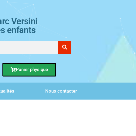
rc Versini
es enfants
Panier physique
ualités
Nous contacter