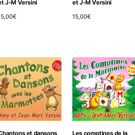
et J-M Versini
et J-M Versini
15,00
€
15,00
€
Chantons et dansons
Les comptines de la