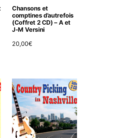
t
Chansons et
comptines d’autrefois
(Coffret 2 CD) – A et
J-M Versini
20,00
€