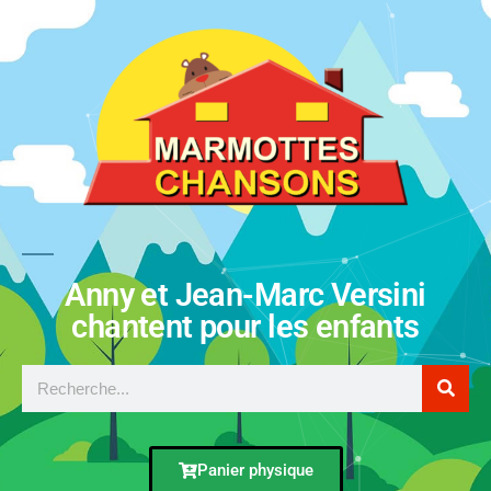
Anny et Jean-Marc Versini
chantent pour les enfants
Panier physique