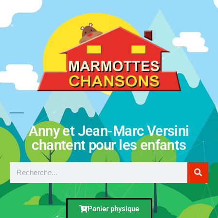
Anny et Jean-Marc Versini
chantent pour les enfants
Panier physique