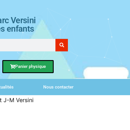
rc Versini
es enfants
Panier physique
ualités
Nous contacter
t J-M Versini