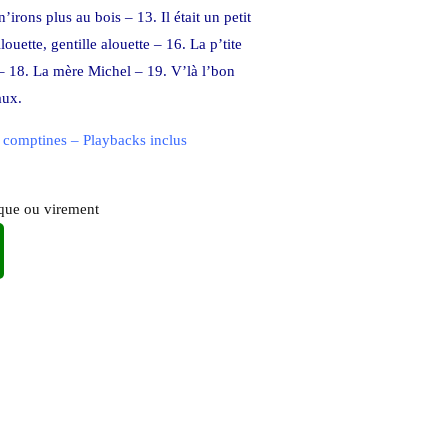
rons plus au bois – 13. Il était un petit
ouette, gentille alouette – 16. La p’tite
 – 18. La mère Michel – 19. V’là l’bon
aux.
s comptines – Playbacks inclus
èque ou virement