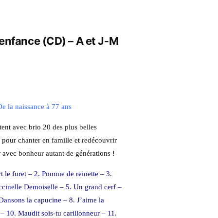
enfance (CD) – A et J-M
De la naissance à 77 ans
tent avec brio 20 des plus belles
 pour chanter en famille et redécouvrir
r avec bonheur autant de générations !
urt le furet – 2. Pomme de reinette – 3.
occinelle Demoiselle – 5. Un grand cerf –
 Dansons la capucine – 8. J’aime la
 – 10. Maudit sois-tu carillonneur – 11.