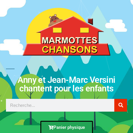
Anny et Jean-Marc Versini
chantent pour les enfants
Panier physique