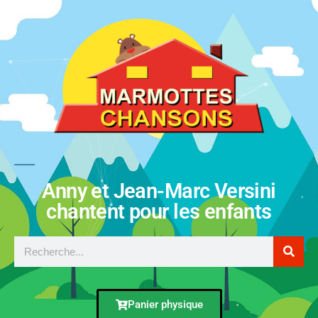
Anny et Jean-Marc Versini
chantent pour les enfants
Panier physique