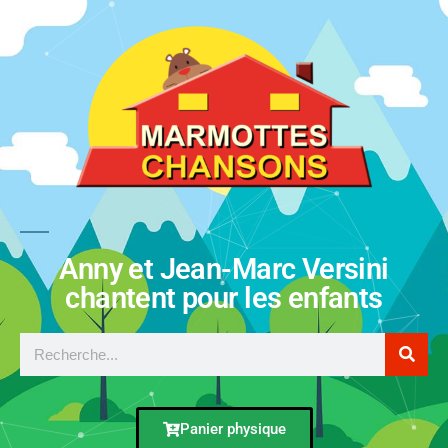
Anny et Jean-Marc Versini
chantent pour les enfants
Panier physique