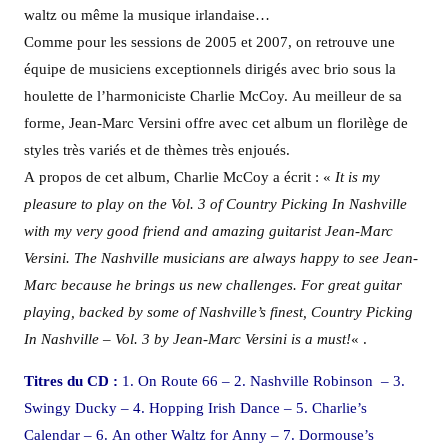
waltz ou même la musique irlandaise…
Comme pour les sessions de 2005 et 2007, on retrouve une
équipe de musiciens exceptionnels dirigés avec brio sous la
houlette de l’harmoniciste Charlie McCoy. Au meilleur de sa
forme, Jean-Marc Versini offre avec cet album un florilège de
styles très variés et de thèmes très enjoués.
A propos de cet album, Charlie McCoy a écrit : «
It is my
pleasure to play on the Vol. 3 of Country Picking In Nashville
with my very good friend and amazing guitarist Jean-Marc
Versini. The Nashville musicians are always happy to see Jean-
Marc because he brings us new challenges. For great guitar
playing, backed by some of Nashville’s finest, Country Picking
In Nashville – Vol. 3 by Jean-Marc Versini is a must!
« .
Titres du CD :
1. On Route 66 – 2. Nashville Robinson – 3.
Swingy Ducky – 4. Hopping Irish Dance – 5. Charlie’s
Calendar – 6. An other Waltz for Anny – 7. Dormouse’s