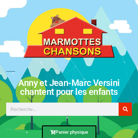
Anny et Jean-Marc Versini
chantent pour les enfants
Panier physique