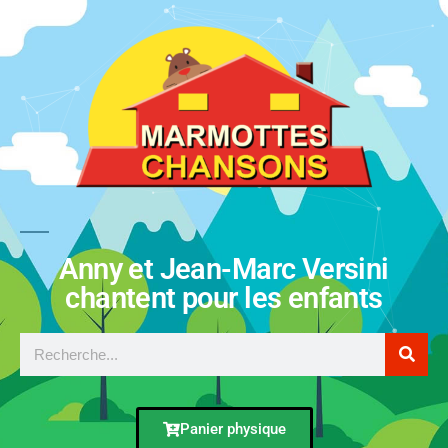
Anny et Jean-Marc Versini
chantent pour les enfants
Panier physique