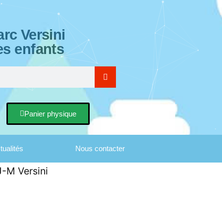
rc Versini
es enfants
Panier physique
tualités
Nous contacter
J-M Versini