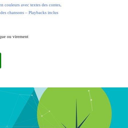
n couleurs avec textes des contes,
ns des chansons – Playbacks inclus
èque ou virement