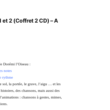
1 et 2 (Coffret 2 CD) – A
de Dorémi l’Oiseau :
es notes
Le rythme
 sol, la portée, le grave, l’aigu … et les
histoires, des chansons, mais aussi des
d’animations : chansons à gestes, mimes,
ions.