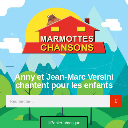
Anny et Jean-Marc Versini
chantent pour les enfants
Panier physique