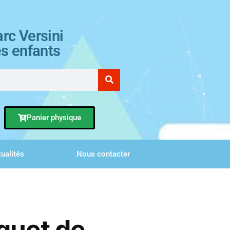
rc Versini
es enfants
Panier physique
ualités
Nous contacter
quet de