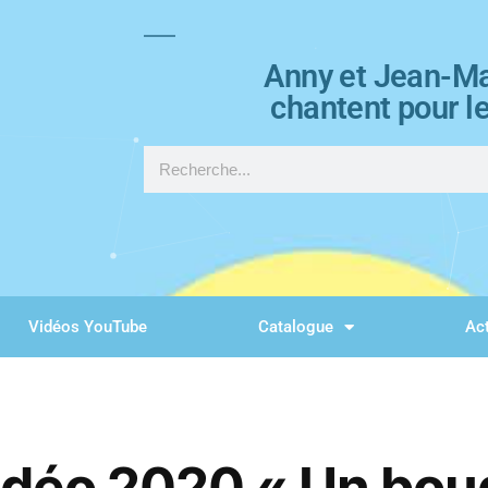
Anny et Jean-Ma
chantent pour l
Vidéos YouTube
Catalogue
Act
idéo 2020 « Un bou