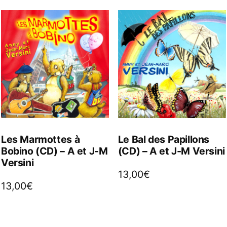
Les Marmottes à
Le Bal des Papillons
Bobino (CD) – A et J-M
(CD) – A et J-M Versini
Versini
13,00
€
13,00
€