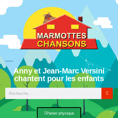
Anny et Jean-Marc Versini
chantent pour les enfants
Panier physique