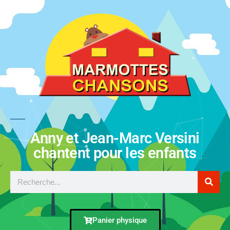
Anny et Jean-Marc Versini
chantent pour les enfants
Panier physique