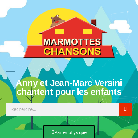
Anny et Jean-Marc Versini
chantent pour les enfants
Panier physique